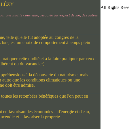
ÉLÉZY
All Rights Rese
o
par une nudité commune, associée au respect de soi, des autres
e, telle qu'elle fut adoptée au congrès de la
is lors, est un choix de comportement à temps plein
ratiquer cette nudité et à la faire pratiquer par ceux
'adhérent ou du vacancier).
 appréhensions à la découverte du naturisme, mais
ion autre que les conditions climatiques ou une
ne doit être admise.
e toutes les retombées bénéfiques que l'on peut en
t en favorisant les
économies
w
d'énergie et d'eau,
'incendie et
w
favoriser la propreté.