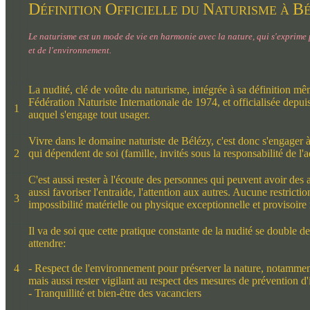
D
O
N
B
ÉFINITION
FFICIELLE DU
ATURISME À
O
O
Le naturisme est un mode de vie en harmonie avec la nature, qui s'exprime 
et de l'environnement
.
La nudité, clé de voûte du naturisme, intégrée à sa définition mêm
Fédération Naturiste Internationale de 1974, et officialisée depu
1
auquel s'engage tout usager.
Vivre dans le domaine naturiste de Bélézy, c'est donc s'engager à p
2
qui dépendent de soi (famille, invités sous la responsabilité de l
C'est aussi rester à l'écoute des personnes qui peuvent avoir des
aussi favoriser l'entraide, l'attention aux autres. Aucune restrict
3
impossibilité matérielle ou physique exceptionnelle et provisoire 
Il va de soi que cette pratique constante de la nudité se double d
attendre:
4
-
Respect de l'environnement pour préserver la nature, notammen
mais aussi rester vigilant au respect des mesures de prévention d
-
Tranquillité et bien-être des vacanciers