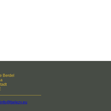
e Berdel
6a
tadt
E
___________________
info@belezy.eu