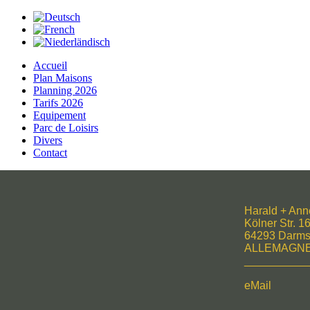
Accueil
Plan Maisons
Planning 2026
Tarifs 2026
Equipement
Parc de Loisirs
Divers
Contact
Harald + Ann
Kölner Str. 1
64293 Darms
ALLEMAGN
__________
eMail