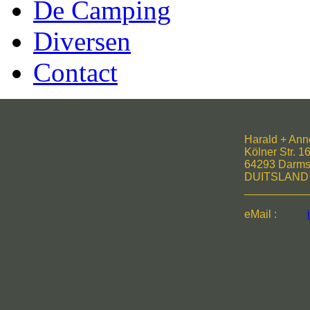
De Camping
Diversen
Contact
Harald + Ann
Kölner Str. 1
64293 Darms
DUITSLAND
__________
eMail :