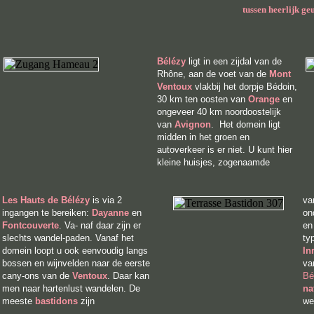
tussen heerlijk g
Bé
lézy
ligt in een zijdal van de
Rhône, aan de voet van de
Mont
Ventoux
vlakbij het dorpje Bédoin,
30 km ten oosten van
Orange
en
ongeveer 40 km noordoostelijk
van
Avignon
. Het domein ligt
midden in het groen en
autoverkeer is er niet. U kunt hier
kleine huisjes,
zogenaamde
Les Hauts de Bélézy
is via 2
v
ingangen te bereiken:
Dayanne
en
on
Fontcouverte
. Va- naf daar zijn er
en
slechts wandel-paden. Vanaf het
ty
domein loopt u ook eenvoudig langs
In
bossen en wijnvelden naar de eerste
va
cany-ons van de
Ventoux
. Daar kan
Bé
men naar hartenlust wandelen.
De
na
meeste
bastidons
zijn
we