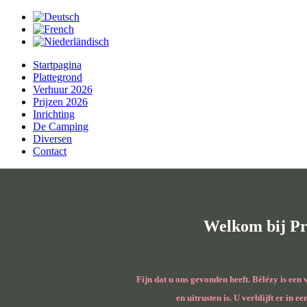
Startpagina
Plattegrond
Verhuur 2026
Prijzen 2026
Inrichting
De Camping
Diversen
Contact
Welkom bij Pr
Fijn dat u ons gevonden heeft. Bélézy is ee
en uitrusten is. U verblijft er in