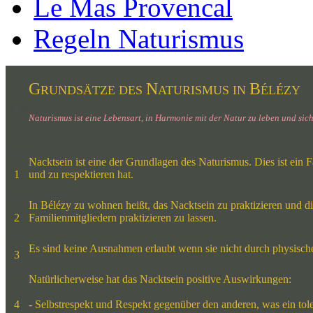
Le Mas Provencal
Regeln Naturismus
G
N
B
RUNDSÄTZE DES
ATURISMUS IN
ÉLÉZY
O
O
Naturismus ist eine Lebensart, in Harmonie mit der Natur zu leben und sic
Nacktsein ist eine der Grundlagen des Naturismus. Dies ist ein 
1
und zu respektieren hat.
In Bélézy zu wohnen heißt, das Nacktsein zu praktizieren und 
2
Familienmitgliedern praktizieren zu lassen.
Es sind keine Ausnahmen erlaubt wenn sie nicht durch physisc
3
Natürlicherweise hat das Nacktsein positive Auswirkungen:
4
- Selbstrespekt und Respekt gegenüber den anderen, was ein tol