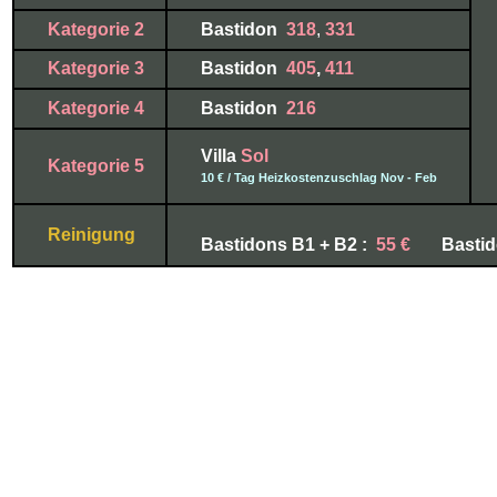
Kategorie 2
Bastidon
318
,
331
Kategorie 3
Bastidon
405
,
41
1
Kategorie 4
Bastidon
216
Villa
Sol
Kategorie 5
10 € / Tag Heizkostenzuschlag Nov - Feb
Reinigung
Bastidons B1 + B2 :
55
€
Bastid