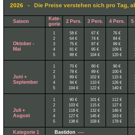
2026
-
Die Preise verstehen sich pro Tag,
Kate-
Saison
2 Pers.
3 Pers.
4 Pers.
5
gorie
1
58 €
67 €
76 €
2
64 €
74 €
84 €
Oktober -
3
75 €
87 €
99 €
Mai
4
81 €
95 €
109 €
5
88 €
104 €
120 €
1
70 €
80 €
90 €
2
78 €
89 €
100 €
Juni +
3
89 €
102 €
115 €
September
4
94 €
110 €
126 €
5
104 €
122 €
140 €
1
90 €
101 €
112 €
2
103 €
115 €
127 €
Juli +
3
118 €
132 €
146 €
August
4
127 €
145 €
163 €
5
138 €
158 €
178 €
Kategorie 1
Bastidon
----