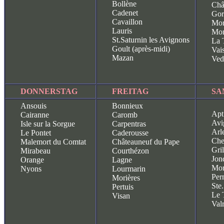
Bollène
Châ
Cadenet
Gor
Cavaillon
Mor
Lauris
Mon
St.Saturnin les Avignons
La 
Goult (après-midi)
Vai
Mazan
Ved
DONNERSTAG
FREITAG
SA
Ansouis
Bonnieux
Apt
Cairanne
Caromb
Avi
Isle sur la Sorgue
Carpentras
Arl
Le Pontet
Caderousse
Che
Malemort du Comtat
Châteauneuf du Pape
Gri
Mirabeau
Courthézon
Jon
Orange
Lagne
Mor
Nyons
Lourmarin
Per
Morières
Ste.
Pertuis
Le 
Visan
Val