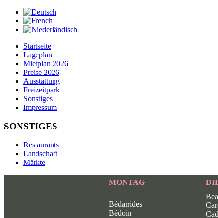
Startseite
Lageplan
Mietplan 2026
Preise 2026
Ausstattung
Freizeitpark
Sonstiges
Impressum
SONSTIGES
Restaurants
Landschaft
Märkte
MONTAG
DI
Bea
Bédarrides
Ca
Bédoin
Cad