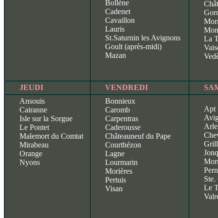
Bollène
Chât
Cadenet
Gor
Cavaillon
Mor
Lauris
Mon
St.Saturnin les Avignons
La T
Goult (après-midi)
Vais
Mazan
Ved
JEUDI
VENDREDI
SA
Ansouis
Bonnieux
Apt
Cairanne
Caromb
Avi
Isle sur la Sorgue
Carpentras
Arle
Le Pontet
Caderousse
Chev
Malemort du Comtat
Châteauneuf du Pape
Gril
Mirabeau
Courthézon
Jonq
Orange
Lagne
Mor
Nyons
Lourmarin
Pern
Morières
Ste.
Pertuis
Le 
Visan
Valr